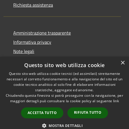
Richiesta assistenza
Amministrazione trasparente
Informativa privacy
Note legali
Dichiarazione di accessibilità
×
Questo sito web utilizza cookie
Questo sito web utilizza cookie tecnici (ed assimilati) strettamente
necessari al corretto funzionamento e alla navigazione del sito ed un
cookie tecnico analitico al solo fine di elaborare informazioni
RSS
Copyright © 2026 • Comune di
statistiche, aggregate ed anonime.
Chiudendo questa finestra si potrà proseguire con la navigazione, per
Accessibilità
Fontevivo • Powered by
maggiori dettagli può consultare la cookie policy al seguente
link
Privacy
Municipium
Accesso
•
Cookie
redazione
RIFIUTA TUTTO
ACCETTA TUTTO
Mappa del sito
Whistleblowing
MOSTRA DETTAGLI