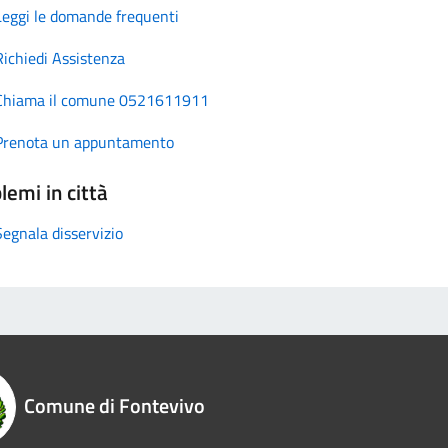
Leggi le domande frequenti
Richiedi Assistenza
Chiama il comune 0521611911
Prenota un appuntamento
lemi in città
Segnala disservizio
Comune di Fontevivo