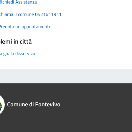
Richiedi Assistenza
Chiama il comune 0521611911
Prenota un appuntamento
lemi in città
Segnala disservizio
Comune di Fontevivo