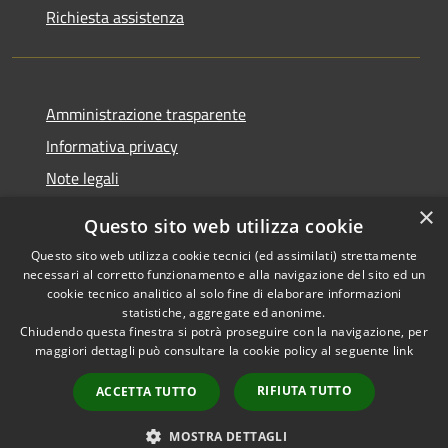
Richiesta assistenza
Amministrazione trasparente
Informativa privacy
Note legali
Dichiarazione di accessibilità
×
Questo sito web utilizza cookie
Questo sito web utilizza cookie tecnici (ed assimilati) strettamente
necessari al corretto funzionamento e alla navigazione del sito ed un
cookie tecnico analitico al solo fine di elaborare informazioni
RSS
Copyright © 2026 • Comune di
statistiche, aggregate ed anonime.
Accessibilità
Chiudendo questa finestra si potrà proseguire con la navigazione, per
Fontevivo • Powered by
maggiori dettagli può consultare la cookie policy al seguente
link
Privacy
Municipium
Accesso
•
Cookie
redazione
RIFIUTA TUTTO
ACCETTA TUTTO
Mappa del sito
Whistleblowing
MOSTRA DETTAGLI