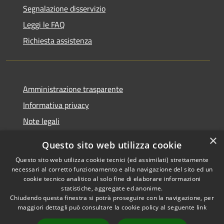
Segnalazione disservizio
Leggi le FAQ
Richiesta assistenza
Amministrazione trasparente
Informativa privacy
Note legali
Dichiarazione di accessibilità
×
Questo sito web utilizza cookie
Questo sito web utilizza cookie tecnici (ed assimilati) strettamente
necessari al corretto funzionamento e alla navigazione del sito ed un
cookie tecnico analitico al solo fine di elaborare informazioni
RSS
Copyright © 2026 • Comune di
statistiche, aggregate ed anonime.
Accessibilità
Chiudendo questa finestra si potrà proseguire con la navigazione, per
Fontevivo • Powered by
maggiori dettagli può consultare la cookie policy al seguente
link
Privacy
Municipium
Accesso
•
Cookie
redazione