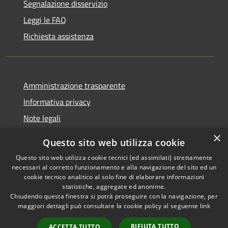
Segnalazione disservizio
Leggi le FAQ
Richiesta assistenza
Amministrazione trasparente
Informativa privacy
Note legali
Dichiarazione di accessibilità
×
Questo sito web utilizza cookie
Questo sito web utilizza cookie tecnici (ed assimilati) strettamente
necessari al corretto funzionamento e alla navigazione del sito ed un
cookie tecnico analitico al solo fine di elaborare informazioni
RSS
Copyright © 2026 • Comune di
statistiche, aggregate ed anonime.
Accessibilità
Chiudendo questa finestra si potrà proseguire con la navigazione, per
Fontevivo • Powered by
maggiori dettagli può consultare la cookie policy al seguente
link
Privacy
Municipium
Accesso
•
Cookie
redazione
RIFIUTA TUTTO
ACCETTA TUTTO