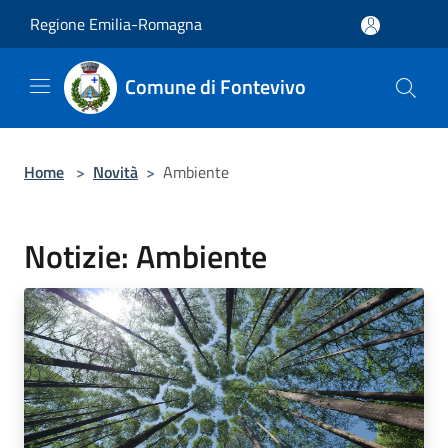
Salta al contenuto principale
Regione Emilia-Romagna
Comune di Fontevivo
Home
>
Novità
>
Ambiente
Notizie: Ambiente