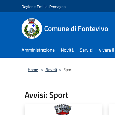
Salta al contenuto principale
Regione Emilia-Romagna
Comune di Fontevivo
Amministrazione
Novità
Servizi
Vivere 
Home
>
Novità
>
Sport
Avvisi: Sport