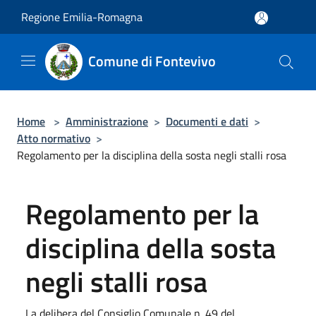
Salta al contenuto principale
Regione Emilia-Romagna
Comune di Fontevivo
Home
>
Amministrazione
>
Documenti e dati
>
Atto normativo
>
Regolamento per la disciplina della sosta negli stalli rosa
Regolamento per la
disciplina della sosta
negli stalli rosa
La delibera del Consiglio Comunale n. 49 del