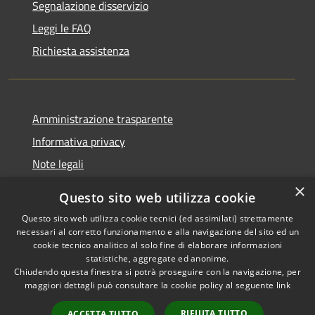
Segnalazione disservizio
Leggi le FAQ
Richiesta assistenza
Amministrazione trasparente
Informativa privacy
Note legali
Dichiarazione di accessibilità
×
Questo sito web utilizza cookie
Questo sito web utilizza cookie tecnici (ed assimilati) strettamente
necessari al corretto funzionamento e alla navigazione del sito ed un
cookie tecnico analitico al solo fine di elaborare informazioni
RSS
Copyright © 2026 • Comune di
statistiche, aggregate ed anonime.
Accessibilità
Chiudendo questa finestra si potrà proseguire con la navigazione, per
Fontevivo • Powered by
maggiori dettagli può consultare la cookie policy al seguente
link
Privacy
Municipium
Accesso
•
Cookie
redazione
RIFIUTA TUTTO
ACCETTA TUTTO