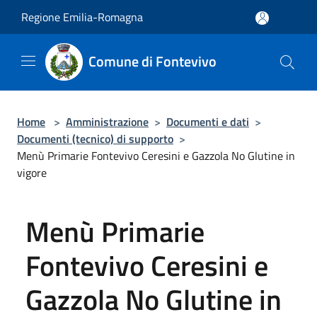
Salta al contenuto principale
Regione Emilia-Romagna
Comune di Fontevivo
Home
>
Amministrazione
>
Documenti e dati
>
Documenti (tecnico) di supporto
>
Menù Primarie Fontevivo Ceresini e Gazzola No Glutine in
vigore
Menù Primarie
Fontevivo Ceresini e
Gazzola No Glutine in