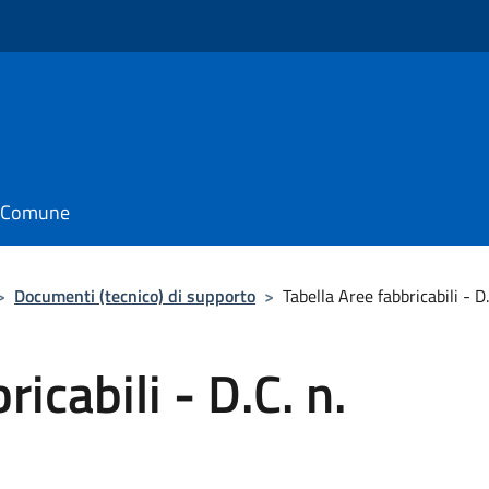
il Comune
>
Documenti (tecnico) di supporto
>
Tabella Aree fabbricabili - 
icabili - D.C. n.