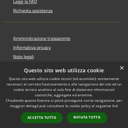
Leggi le FAQ
Richiesta assistenza
Amministrazione trasparente
Informativa privacy
Note legali
Dichiarazione di accessibilità
×
Questo sito web utilizza cookie
Questo sito web utilizza cookie tecnici (ed assimilati) strettamente
necessari al corretto funzionamento e alla navigazione del sito ed un
cookie tecnico analitico al solo fine di elaborare informazioni
RSS
Copyright © 2026 • Comune di
statistiche, aggregate ed anonime.
Accessibilità
Chiudendo questa finestra si potrà proseguire con la navigazione, per
Fontevivo • Powered by
maggiori dettagli può consultare la cookie policy al seguente
link
Privacy
Municipium
Accesso
•
Cookie
redazione
RIFIUTA TUTTO
ACCETTA TUTTO
Mappa del sito