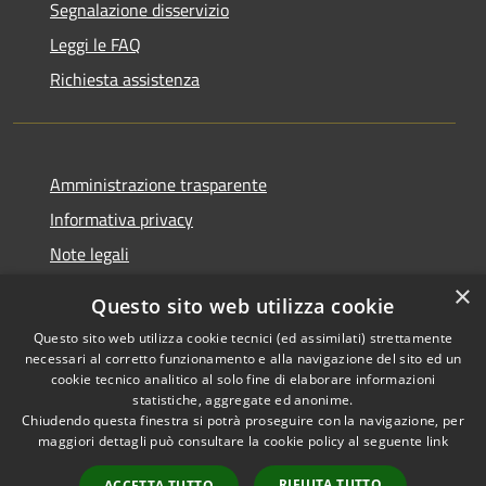
Segnalazione disservizio
Leggi le FAQ
Richiesta assistenza
Amministrazione trasparente
Informativa privacy
Note legali
Dichiarazione di accessibilità
×
Questo sito web utilizza cookie
Questo sito web utilizza cookie tecnici (ed assimilati) strettamente
necessari al corretto funzionamento e alla navigazione del sito ed un
cookie tecnico analitico al solo fine di elaborare informazioni
RSS
Copyright © 2026 • Comune di
statistiche, aggregate ed anonime.
Accessibilità
Chiudendo questa finestra si potrà proseguire con la navigazione, per
Fontevivo • Powered by
maggiori dettagli può consultare la cookie policy al seguente
link
Privacy
Municipium
Accesso
•
Cookie
redazione
RIFIUTA TUTTO
ACCETTA TUTTO