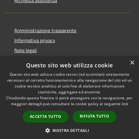
Richiesta assistenza
Amministrazione trasparente
Informativa privacy
Note legali
Dichiarazione di accessibilità
×
Questo sito web utilizza cookie
Questo sito web utilizza cookie tecnici (ed assimilati) strettamente
necessari al corretto funzionamento e alla navigazione del sito ed un
cookie tecnico analitico al solo fine di elaborare informazioni
RSS
Copyright © 2026 • Comune di
statistiche, aggregate ed anonime.
Accessibilità
Chiudendo questa finestra si potrà proseguire con la navigazione, per
Fontevivo • Powered by
maggiori dettagli può consultare la cookie policy al seguente
link
Privacy
Municipium
Accesso
•
Cookie
redazione
RIFIUTA TUTTO
ACCETTA TUTTO
Mappa del sito
Whistleblowing
MOSTRA DETTAGLI