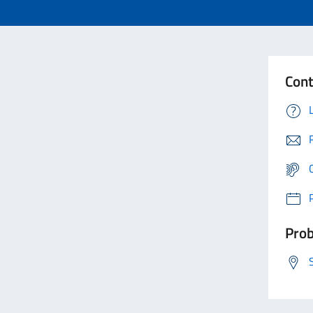
Cont
Prob