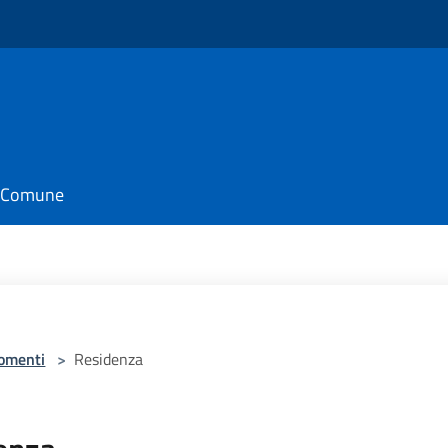
il Comune
omenti
>
Residenza