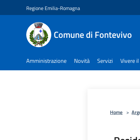
Salta al contenuto principale
Regione Emilia-Romagna
Comune di Fontevivo
Amministrazione
Novità
Servizi
Vivere 
Home
>
Arg