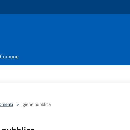
il Comune
omenti
>
Igiene pubblica