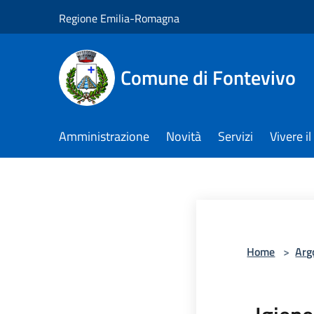
Salta al contenuto principale
Regione Emilia-Romagna
Comune di Fontevivo
Amministrazione
Novità
Servizi
Vivere 
Home
>
Arg