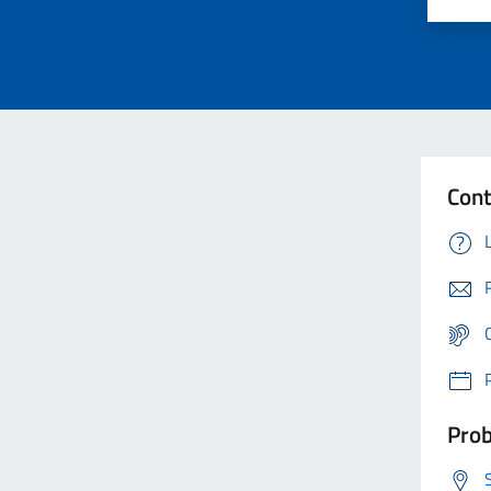
Cont
Prob