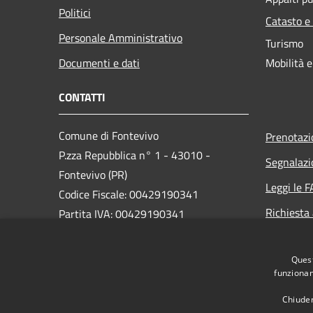
Politici
Catasto e
Personale Amministrativo
Turismo
Documenti e dati
Mobilità e
CONTATTI
Comune di Fontevivo
Prenotaz
P.zza Repubblica n° 1 - 43010 -
Segnalazi
Fontevivo (PR)
Leggi le 
Codice Fiscale: 00429190341
Richiesta
Partita IVA: 00429190341
PEC:
Quest
protocollo@postacert.comune.fontevivo.pr.it
funzionam
Centralino Unico: 0521611911
Chiuden