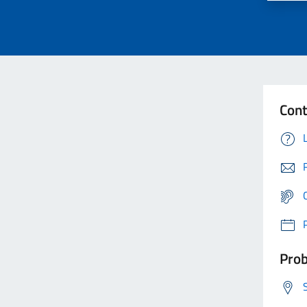
Cont
Prob