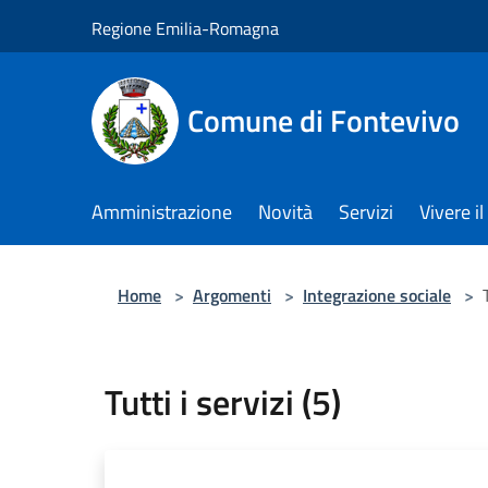
Salta al contenuto principale
Regione Emilia-Romagna
Comune di Fontevivo
Amministrazione
Novità
Servizi
Vivere 
Home
>
Argomenti
>
Integrazione sociale
>
Tutti i servizi (5)