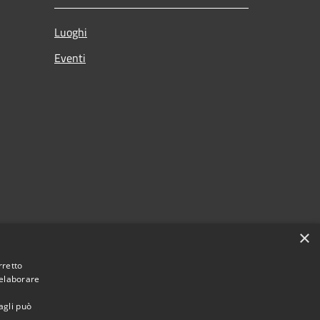
Luoghi
Eventi
×
rretto
 elaborare
agli può