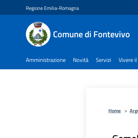
Salta al contenuto principale
Regione Emilia-Romagna
Comune di Fontevivo
Amministrazione
Novità
Servizi
Vivere 
Home
>
Arg