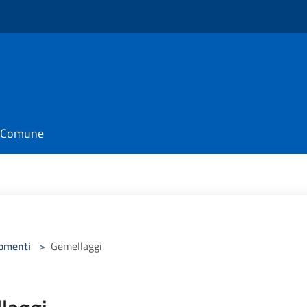
il Comune
omenti
>
Gemellaggi