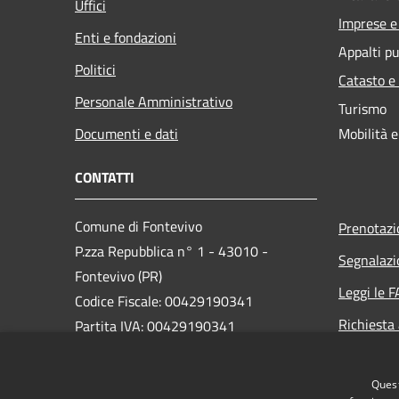
Uffici
Imprese 
Enti e fondazioni
Appalti pu
Politici
Catasto e
Personale Amministrativo
Turismo
Documenti e dati
Mobilità e
CONTATTI
Comune di Fontevivo
Prenotaz
P.zza Repubblica n° 1 - 43010 -
Segnalazi
Fontevivo (PR)
Leggi le 
Codice Fiscale: 00429190341
Richiesta
Partita IVA: 00429190341
PEC:
Quest
protocollo@postacert.comune.fontevivo.pr.it