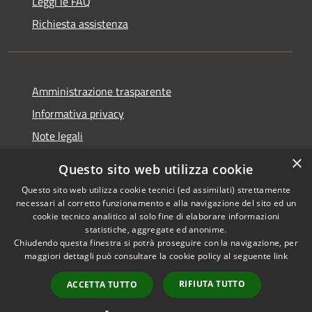
Leggi le FAQ
Richiesta assistenza
Amministrazione trasparente
Informativa privacy
Note legali
Dichiarazione di accessibilità
×
Questo sito web utilizza cookie
Questo sito web utilizza cookie tecnici (ed assimilati) strettamente
necessari al corretto funzionamento e alla navigazione del sito ed un
cookie tecnico analitico al solo fine di elaborare informazioni
RSS
Copyright © 2026 • Comune di
statistiche, aggregate ed anonime.
Accessibilità
Chiudendo questa finestra si potrà proseguire con la navigazione, per
Fontevivo • Powered by
maggiori dettagli può consultare la cookie policy al seguente
link
Privacy
Municipium
Accesso
•
Cookie
redazione
RIFIUTA TUTTO
ACCETTA TUTTO
Mappa del sito