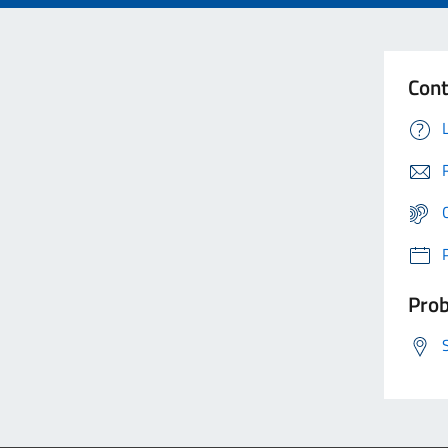
Cont
Prob