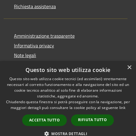
Richiesta assistenza
Amministrazione trasparente
Informativa privacy
Note legali
Dichiarazione di accessibilità
×
Questo sito web utilizza cookie
Questo sito web utilizza cookie tecnici (ed assimilati) strettamente
necessari al corretto funzionamento e alla navigazione del sito ed un
cookie tecnico analitico al solo fine di elaborare informazioni
RSS
Copyright © 2026 • Comune di
statistiche, aggregate ed anonime.
Accessibilità
Chiudendo questa finestra si potrà proseguire con la navigazione, per
Fontevivo • Powered by
maggiori dettagli può consultare la cookie policy al seguente
link
Privacy
Municipium
Accesso
•
Cookie
redazione
RIFIUTA TUTTO
ACCETTA TUTTO
Mappa del sito
Whistleblowing
MOSTRA DETTAGLI