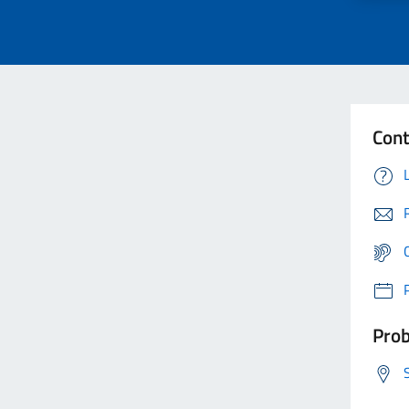
Cont
Prob