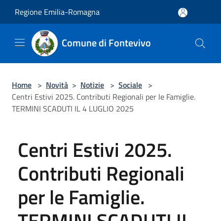
Salta al contenuto principale
Regione Emilia-Romagna
Comune di Fontevivo
Home
>
Novità
>
Notizie
>
Sociale
>
Centri Estivi 2025. Contributi Regionali per le Famiglie.
TERMINI SCADUTI IL 4 LUGLIO 2025
Centri Estivi 2025.
Contributi Regionali
per le Famiglie.
TERMINI SCADUTI IL