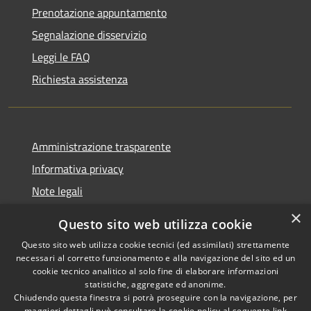
Prenotazione appuntamento
Segnalazione disservizio
Leggi le FAQ
Richiesta assistenza
Amministrazione trasparente
Informativa privacy
Note legali
Dichiarazione di accessibilità
×
Questo sito web utilizza cookie
Questo sito web utilizza cookie tecnici (ed assimilati) strettamente
necessari al corretto funzionamento e alla navigazione del sito ed un
cookie tecnico analitico al solo fine di elaborare informazioni
RSS
Copyright © 2026 • Comune di
statistiche, aggregate ed anonime.
Accessibilità
Chiudendo questa finestra si potrà proseguire con la navigazione, per
Fontevivo • Powered by
maggiori dettagli può consultare la cookie policy al seguente
link