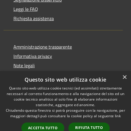
Leggi le FAQ
Richiesta assistenza
Amministrazione trasparente
Informativa privacy
Note legali
Dichiarazione di accessibilità
×
Questo sito web utilizza cookie
Questo sito web utilizza cookie tecnici (ed assimilati) strettamente
necessari al corretto funzionamento e alla navigazione del sito ed un
cookie tecnico analitico al solo fine di elaborare informazioni
RSS
Copyright © 2026 • Comune di
statistiche, aggregate ed anonime.
Accessibilità
Chiudendo questa finestra si potrà proseguire con la navigazione, per
Fontevivo • Powered by
maggiori dettagli può consultare la cookie policy al seguente
link
Privacy
Municipium
Accesso
•
Cookie
redazione
RIFIUTA TUTTO
ACCETTA TUTTO