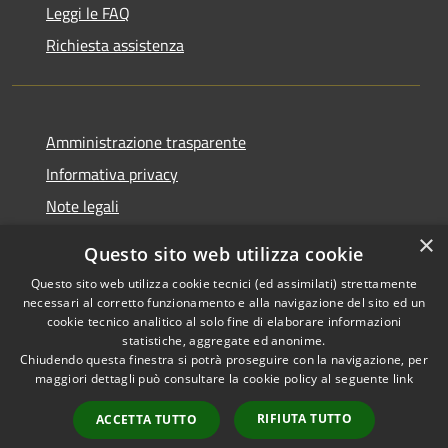
Leggi le FAQ
Richiesta assistenza
Amministrazione trasparente
Informativa privacy
Note legali
Dichiarazione di accessibilità
×
Questo sito web utilizza cookie
Questo sito web utilizza cookie tecnici (ed assimilati) strettamente
necessari al corretto funzionamento e alla navigazione del sito ed un
cookie tecnico analitico al solo fine di elaborare informazioni
RSS
Copyright © 2026 • Comune di
statistiche, aggregate ed anonime.
Accessibilità
Chiudendo questa finestra si potrà proseguire con la navigazione, per
Fontevivo • Powered by
maggiori dettagli può consultare la cookie policy al seguente
link
Privacy
Municipium
Accesso
•
Cookie
redazione
RIFIUTA TUTTO
ACCETTA TUTTO
Mappa del sito