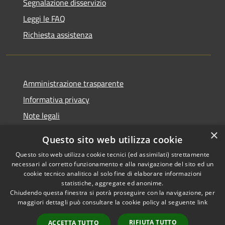
Segnalazione disservizio
Leggi le FAQ
Richiesta assistenza
Amministrazione trasparente
Informativa privacy
Note legali
Dichiarazione di accessibilità
×
Questo sito web utilizza cookie
Questo sito web utilizza cookie tecnici (ed assimilati) strettamente
necessari al corretto funzionamento e alla navigazione del sito ed un
cookie tecnico analitico al solo fine di elaborare informazioni
RSS
Copyright © 2026 • Comune di
statistiche, aggregate ed anonime.
Accessibilità
Chiudendo questa finestra si potrà proseguire con la navigazione, per
Fontevivo • Powered by
maggiori dettagli può consultare la cookie policy al seguente
link
Privacy
Municipium
Accesso
•
Cookie
redazione
RIFIUTA TUTTO
ACCETTA TUTTO